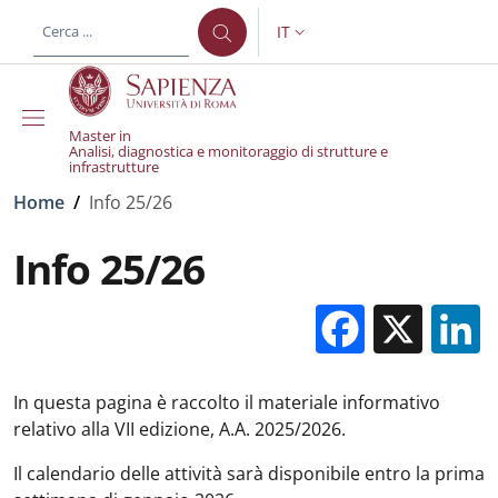
Salta al contenuto principale
Skip to footer content
IT
SELETTORE LINGUA: CURREN
Master in
Analisi, diagnostica e monitoraggio di strutture e
infrastrutture
Briciole di pane
Home
/
Info 25/26
Info 25/26
Facebo
X
In questa pagina è raccolto il materiale informativo
relativo alla VII edizione, A.A. 2025/2026.
Il calendario delle attività sarà disponibile entro la prima