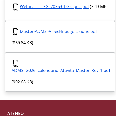
Webinar_LLGG_2025-01-23_pub.pdf
(2.43 MB)
Master-ADMSI-VII-ed-Inaugurazione.pdf
(869.84 KB)
ADMSI_2026_Calendario_Attivita_Master_Rev_1.pdf
(902.68 KB)
Footer menu
ATENEO