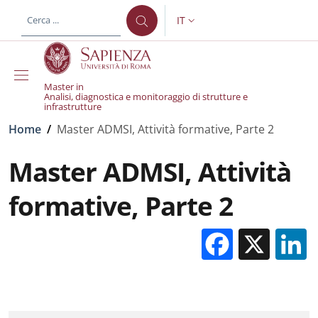
Salta al contenuto principale
Skip to footer content
IT
SELETTORE LINGUA: CURREN
Master in
Analisi, diagnostica e monitoraggio di strutture e
infrastrutture
Briciole di pane
Home
/
Master ADMSI, Attività formative, Parte 2
Master ADMSI, Attività
formative, Parte 2
Facebo
X