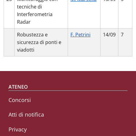
tecniche di
Interferometria
Radar
Robustezza e
F. Petrini
14/09
7
sicurezza di ponti e
viadotti
Footer menu
ATENEO
Concorsi
Atti di notifica
Privacy