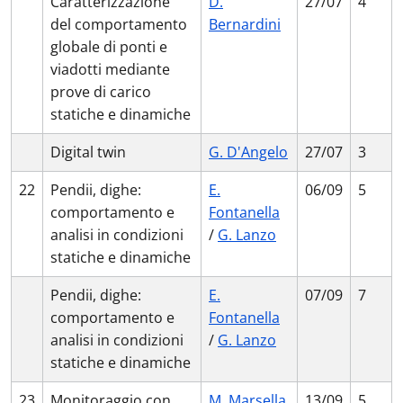
Caratterizzazione
D.
27/07
4
del comportamento
Bernardini
globale di ponti e
viadotti mediante
prove di carico
statiche e dinamiche
Digital twin
G. D'Angelo
27/07
3
22
Pendii, dighe:
E.
06/09
5
comportamento e
Fontanella
analisi in condizioni
/
G. Lanzo
statiche e dinamiche
Pendii, dighe:
E.
07/09
7
comportamento e
Fontanella
analisi in condizioni
/
G. Lanzo
statiche e dinamiche
23
Monitoraggio con
M. Marsella
13/09
5