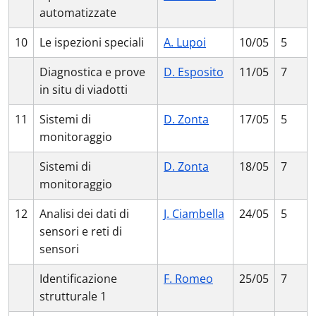
automatizzate
10
Le ispezioni speciali
A. Lupoi
10/05
5
Diagnostica e prove
D. Esposito
11/05
7
in situ di viadotti
11
Sistemi di
D. Zonta
17/05
5
monitoraggio
Sistemi di
D. Zonta
18/05
7
monitoraggio
12
Analisi dei dati di
J. Ciambella
24/05
5
sensori e reti di
sensori
Identificazione
F. Romeo
25/05
7
strutturale 1