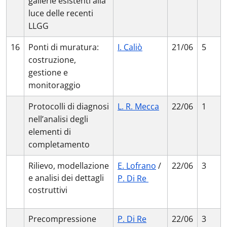
gallerie esistenti alla
luce delle recenti
LLGG
16
Ponti di muratura:
I. Caliò
21/06
5
costruzione,
gestione e
monitoraggio
Protocolli di diagnosi
L. R. Mecca
22/06
1
nell’analisi degli
elementi di
completamento
Rilievo, modellazione
E. Lofrano
/
22/06
3
e analisi dei dettagli
P. Di Re
costruttivi
Precompressione
P. Di Re
22/06
3